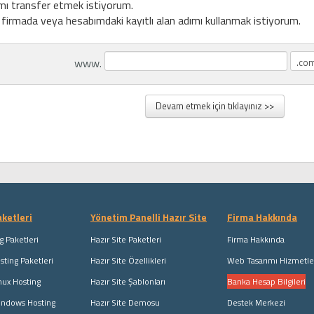
mı transfer etmek istiyorum.
r firmada veya hesabımdaki kayıtlı alan adımı kullanmak istiyorum.
www.
ketleri
Yönetim Panelli Hazır Site
Firma Hakkında
g Paketleri
Hazır Site Paketleri
Firma Hakkında
ting Paketleri
Hazır Site Özellikleri
Web Tasarımı Hizmetle
nux Hosting
Hazır Site Şablonları
Banka Hesap Bilgileri
indows Hosting
Hazır Site Demosu
Destek Merkezi