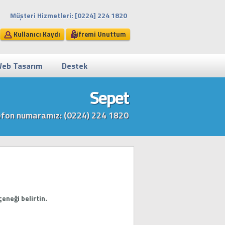
Müşteri Hizmetleri: [0224] 224 1820
Kullanıcı Kaydı
Şifremi Unuttum
eb Tasarım
Destek
Sepet
Telefon numaramız: (0224) 224 1820
eneği belirtin.