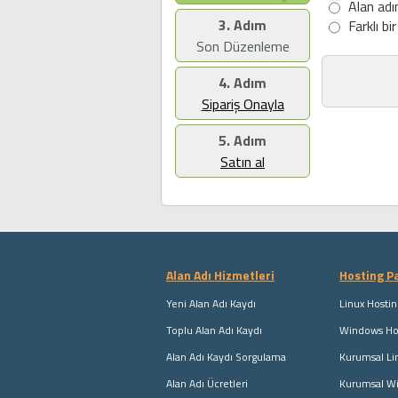
Alan adı
3. Adım
Farklı bi
Son Düzenleme
4. Adım
Sipariş Onayla
5. Adım
Satın al
Alan Adı Hizmetleri
Hosting Pa
Yeni Alan Adı Kaydı
Linux Hostin
Toplu Alan Adı Kaydı
Windows Hos
Alan Adı Kaydı Sorgulama
Kurumsal Li
Alan Adı Ücretleri
Kurumsal W