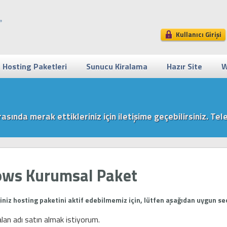
Kullanıcı Girişi
Hosting Paketleri
Sunucu Kiralama
Hazır Site
W
ırasında merak ettikleriniz için iletişime geçebilirsiniz. 
ws Kurumsal Paket
iniz hosting paketini aktif edebilmemiz için, lütfen aşağıdan uygun seç
alan adı satın almak istiyorum.