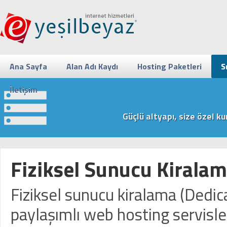
Ana Sayfa
Alan Adı Kaydı
Hosting Paketleri
S
İletişim
Güçlü altyapı, size özel k
Fiziksel Sunucu Kirala
Fiziksel sunucu kiralama (Dedica
paylaşımlı web hosting servisle