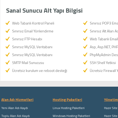
Sanal Sunucu Alt Yapı Bilgisi
Web Tabanlı Kontrol Paneli
Sınırsız POP3 Ema
Sınırsız Email Yönlendirme
Sınırsız Alt Alan A
Sınırsız FTP Hesabı
Web Tabanlı Email
Sınırsız MySQL Veritabanı
Asp, Asp.NET, PH
Sınırsız MySQL Veritabanı
PhpMyAdmin Des
SMTP Mail Sunucusu
SSH Shell Yetkisi
Ücretsiz kurulum ve reboot desteği
Ücretsiz Firewall 
Alan Adı Hizmetleri
Hosting Paketleri
Yönetim 
Yeni Alan Adı Kaydı
Linux Hosting Paketleri
Hazır Site
Toplu Alan Adı Kaydı
Windows Hosting Paketleri
Hazır Site