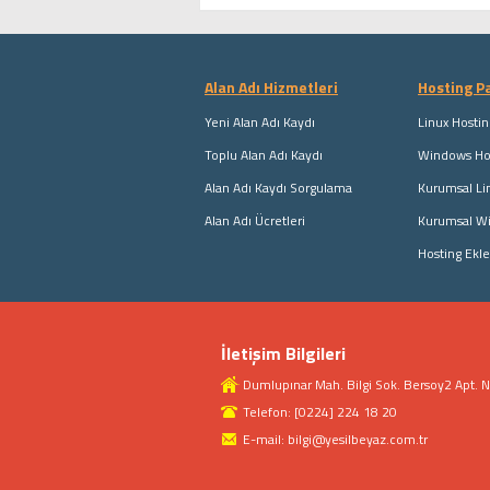
Alan Adı Hizmetleri
Hosting Pa
Yeni Alan Adı Kaydı
Linux Hostin
Toplu Alan Adı Kaydı
Windows Hos
Alan Adı Kaydı Sorgulama
Kurumsal Li
Alan Adı Ücretleri
Kurumsal W
Hosting Ekle
İletişim Bilgileri
Dumlupınar Mah. Bilgi Sok. Bersoy2 Apt.
Telefon: [0224] 224 18 20
E-mail: bilgi@yesilbeyaz.com.tr