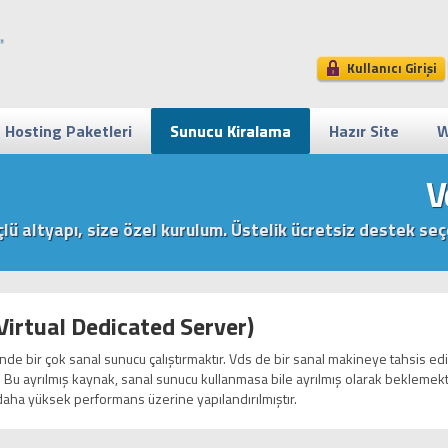
Kullanıcı Girişi
Hosting Paketleri
Sunucu Kiralama
Hazır Site
W
V
lü altyapı, size özel kurulum. Üstelik ücretsiz destek seç
Virtual Dedicated Server)
inde bir çok sanal sunucu çalıştırmaktır. Vds de bir sanal makineye tahsis ed
 Bu ayrılmış kaynak, sanal sunucu kullanmasa bile ayrılmış olarak beklemekt
daha yüksek performans üzerine yapılandırılmıştır.