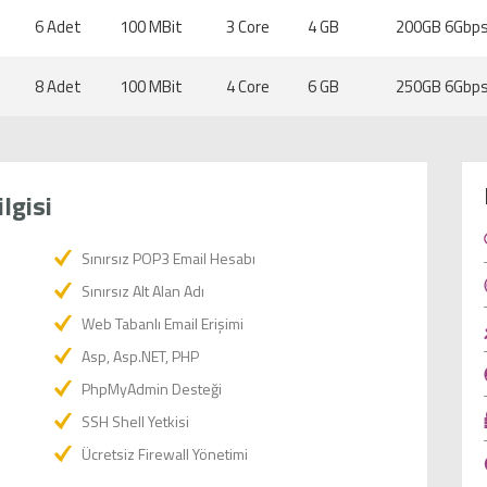
6 Adet
100 MBit
3 Core
4 GB
200GB 6Gbp
8 Adet
100 MBit
4 Core
6 GB
250GB 6Gbp
lgisi
Sınırsız POP3 Email Hesabı
Sınırsız Alt Alan Adı
Web Tabanlı Email Erişimi
Asp, Asp.NET, PHP
PhpMyAdmin Desteği
SSH Shell Yetkisi
Ücretsiz Firewall Yönetimi