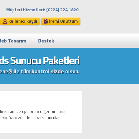
Müşteri Hizmetleri: [0224] 224 1820
Kullanıcı Kaydı
Şifremi Unuttum
eb Tasarım
Destek
ds Sunucu Paketleri
eneği ile tüm kontrol sizde olsun.
ilmiş ram ve cpu oranı diğer bir sanal
edir. Yani vds de sanal sunucular