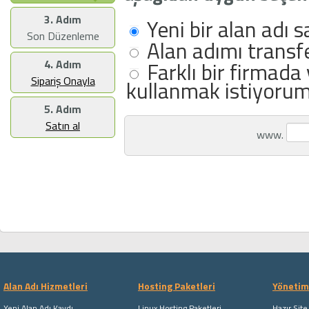
3. Adım
Yeni bir alan adı 
Son Düzenleme
Alan adımı transf
Farklı bir firmada
4. Adım
Sipariş Onayla
kullanmak istiyorum
5. Adım
Satın al
www.
Alan Adı Hizmetleri
Hosting Paketleri
Yönetim 
Yeni Alan Adı Kaydı
Linux Hosting Paketleri
Hazır Site