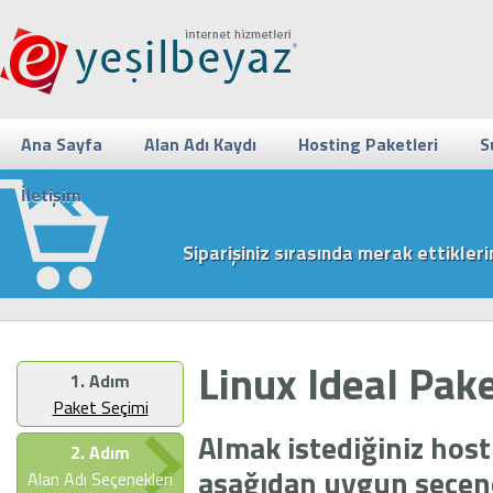
Ana Sayfa
Alan Adı Kaydı
Hosting Paketleri
S
İletişim
Siparişiniz sırasında merak ettikleri
Linux Ideal Pak
1. Adım
Paket Seçimi
Almak istediğiniz host
2. Adım
aşağıdan uygun seçene
Alan Adı Seçenekleri