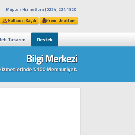
Müşteri Hizmetleri: [0224] 224 1820
Kullanıcı Kaydı
Şifremi Unuttum
eb Tasarım
Destek
Bilgi Merkezi
ng Hizmetlerinde %100 Memnuniyet.