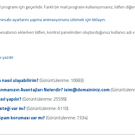
ogramı için geçerlidir. Farklı bir mail programı kullanıyorsanız, lütfen diğer 
hesabı ayarlarını yapma animasyonunu izlemek için tıklayın.
sabınızı eklerken lütfen, kontrol panelinden oluşturduğunuz kullanıcı adı ve p
 yazdır
nasıl ulaşabilirim?
(Görüntülenme: 10683)
nmanızın Avantajları Nelerdir? isim@domaininiz.com
(Görüntülen
ıl yapılır?
(Görüntülenme: 25599)
teği var mı?
(Görüntülenme: 6110)
 Spam koruması var mı?
(Görüntülenme: 7334)