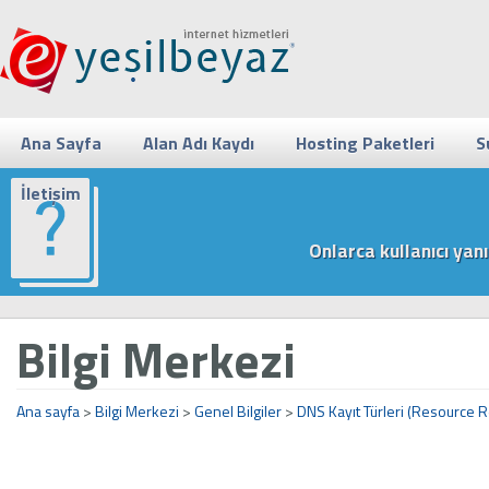
Ana Sayfa
Alan Adı Kaydı
Hosting Paketleri
S
İletişim
Onlarca kullanıcı ya
Bilgi Merkezi
Ana sayfa
>
Bilgi Merkezi
>
Genel Bilgiler
>
DNS Kayıt Türleri (Resource R