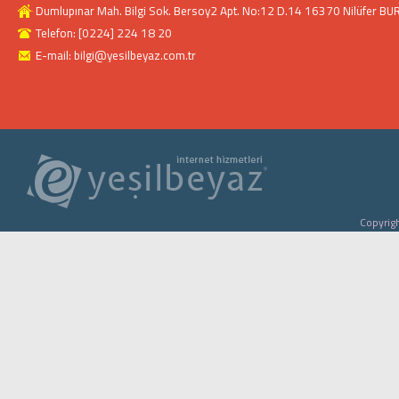
Dumlupınar Mah. Bilgi Sok. Bersoy2 Apt. No:12 D.14 16370 Nilüfer BU
Telefon: [0224] 224 18 20
E-mail: bilgi@yesilbeyaz.com.tr
Copyrigh